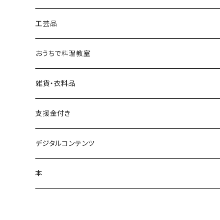
工芸品
若柳地織
おうちで料理教室
正藍冷染
雑貨・衣料品
藁細工
アウトドアスプレー
支援金付き
釜台（鍋敷き）
畳
マスク
デジタルコンテンツ
しめ縄・しめ飾り
麦わら
Ｔシャツ
本
しおり
ストール
絵本