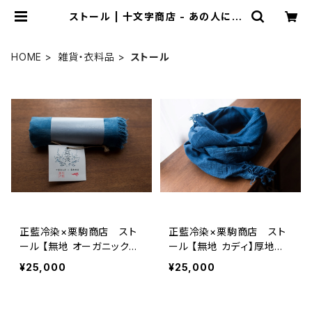
ストール | 十文字商店 - あの人に届
けたい、を手づくり品で -
HOME
雑貨・衣料品
ストール
正藍冷染×栗駒商店 スト
正藍冷染×栗駒商店 スト
ール 【無地 オーガニックコ
ール 【無地 カディ】厚地
ットン】ガーゼ DYr6 数量
(濃) DYr6 数量限定
¥25,000
¥25,000
限定