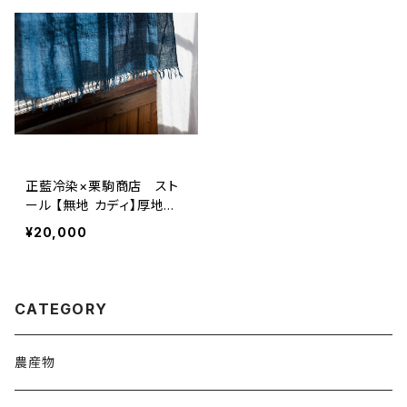
正藍冷染×栗駒商店 スト
ール 【無地 カディ】厚地
(淡) DYr6 数量限定
¥20,000
CATEGORY
農産物