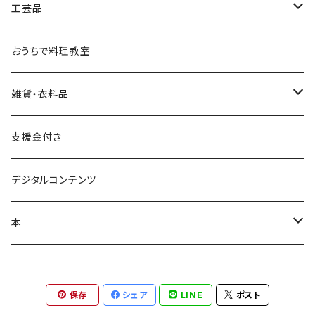
工芸品
若柳地織
おうちで料理教室
正藍冷染
雑貨・衣料品
藁細工
アウトドアスプレー
支援金付き
釜台（鍋敷き）
畳
マスク
デジタルコンテンツ
しめ縄・しめ飾り
麦わら
Ｔシャツ
本
しおり
ストール
絵本
保存
シェア
LINE
ポスト
手ぬぐい