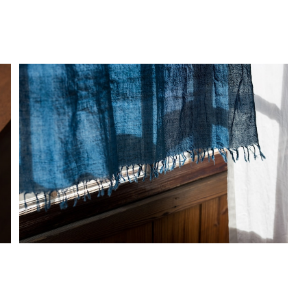
正藍冷染×栗駒商店 ストール 【無地 カディ】厚地 (淡)
DYr6 数量限定
¥20,000