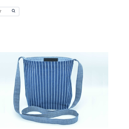
若柳地織サコッシュ otoshi（青）
¥6,040