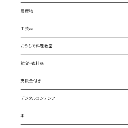
農産物
工芸品
若柳地織
おうちで料理教室
正藍冷染
雑貨・衣料品
藁細工
アウトドアスプレー
支援金付き
釜台（鍋敷き）
畳
マスク
デジタルコンテンツ
しめ縄・しめ飾り
麦わら
Ｔシャツ
本