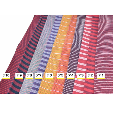
SOLD OUT
若柳地織布１ｍ【赤系（縞）】
¥2,200