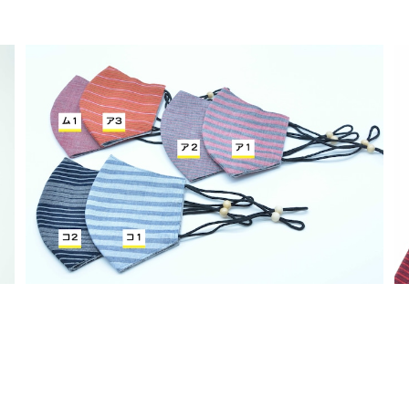
若柳地織マスク
¥1,760