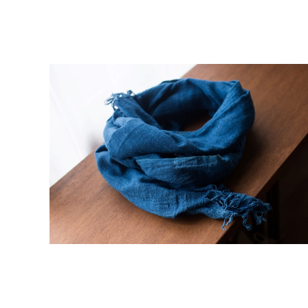
正藍冷染×栗駒商店 ストール 【無地 カディ】厚地 (濃)
DYr6 数量限定
¥25,000