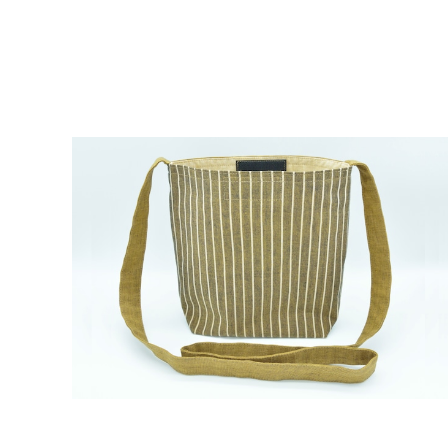
若柳地織サコッシュ otoshi（黄）
¥6,040