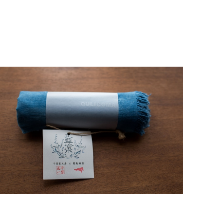
正藍冷染×栗駒商店 ストール 【無地 オーガニックコッ
トン】ガーゼ DYr6 数量限定
¥25,000