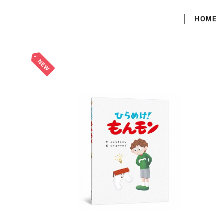
HOM
絵本『ひらめけ！もんモン』
¥2,420