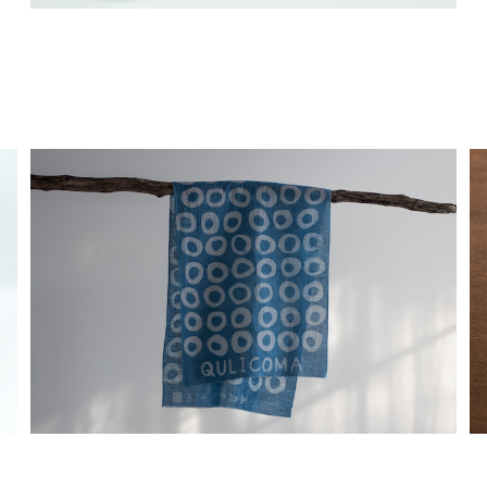
正藍冷染×栗駒商店 手ぬぐい 【藍玉 オーガニックコッ
トン】 DYr4 数量限定
¥6,000