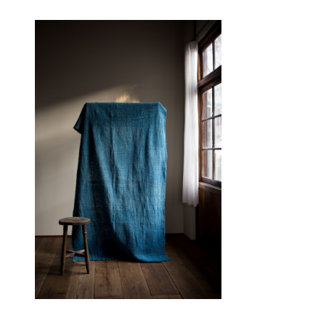
正藍冷染×栗駒商店 ブランケット 【無地 カディ】DYr4
数量限定
¥40,000